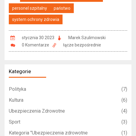
personel szpitalny
państwo
system ochrony zdrowia
stycznia 30 2023
Marek Szulimowski
0 Komentarze
łącze bezpośrednie
Kategorie
Polityka
(7)
Kultura
(6)
Ubezpieczenia Zdrowotne
(4)
Sport
(3)
Kategoria "Ubezpieczenia zdrowotne
(1)